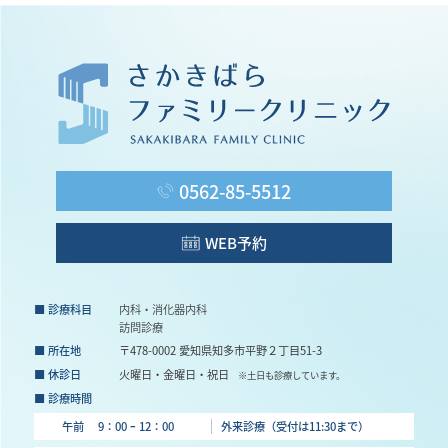
0562-85-5512
WEB予約
■ 診療科目
内科・消化器内科
訪問診療
■ 所在地
〒478-0002 愛知県知多市平野２丁目51-3
■ 休診日
火曜日・金曜日・祝日
※土日も診療しています。
■ 診療時間
午前 9：00 ｰ 12：00
外来診療（受付は11:30まで）