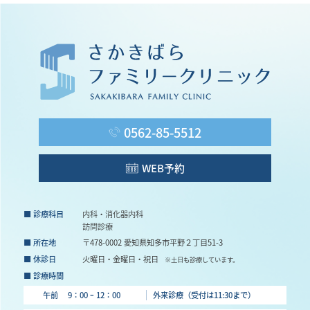
0562-85-5512
WEB予約
■ 診療科目
内科・消化器内科
訪問診療
■ 所在地
〒478-0002 愛知県知多市平野２丁目51-3
■ 休診日
火曜日・金曜日・祝日
※土日も診療しています。
■ 診療時間
午前 9：00 ｰ 12：00
外来診療（受付は11:30まで）